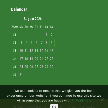
Calender
August 2026
Week
Mo
Tu
We
Th
Fr
Sa
Su
1
2
31
3
4
5
6
7
8
9
32
10
11
12
13
14
15
33
16
17
18
19
20
21
22
23
34
24
25
26
27
28
29
30
35
31
36
We use cookies to ensure that we give you the best
experience on our website. If you continue to use this site we
will assume that you are happy with it.
Read more
Ok
© Ornamentex B.V. |
Privacy policy
By:
Webdesign Westland